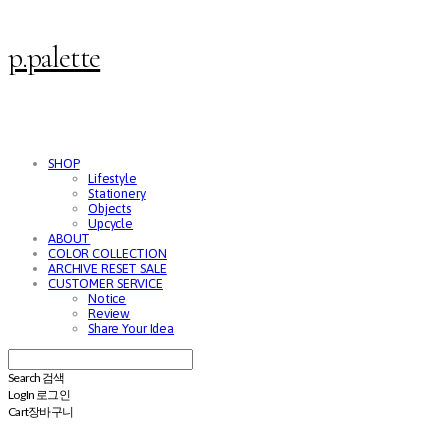
p.palette
SHOP
Lifestyle
Stationery
Objects
Upcycle
ABOUT
COLOR COLLECTION
ARCHIVE RESET SALE
CUSTOMER SERVICE
Notice
Review
Share Your Idea
Search
검색
Log In
로그인
Cart
장바구니