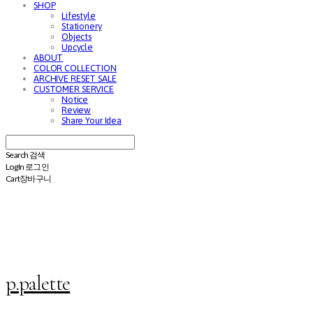
SHOP
Lifestyle
Stationery
Objects
Upcycle
ABOUT
COLOR COLLECTION
ARCHIVE RESET SALE
CUSTOMER SERVICE
Notice
Review
Share Your Idea
Search
검색
Log In
로그인
Cart
장바구니
p.palette