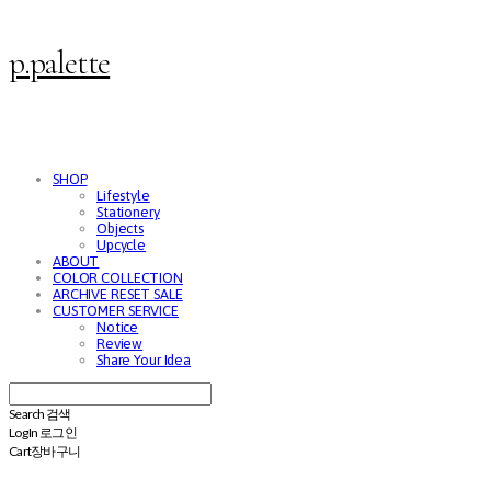
p.palette
SHOP
Lifestyle
Stationery
Objects
Upcycle
ABOUT
COLOR COLLECTION
ARCHIVE RESET SALE
CUSTOMER SERVICE
Notice
Review
Share Your Idea
Search
검색
Log In
로그인
Cart
장바구니