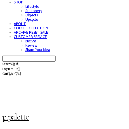
SHOP
Lifestyle
Stationery
Objects
Upcycle
ABOUT
COLOR COLLECTION
ARCHIVE RESET SALE
CUSTOMER SERVICE
Notice
Review
Share Your Idea
Search
검색
Log In
로그인
Cart
장바구니
p.palette