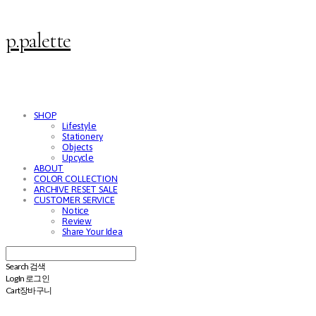
p.palette
SHOP
Lifestyle
Stationery
Objects
Upcycle
ABOUT
COLOR COLLECTION
ARCHIVE RESET SALE
CUSTOMER SERVICE
Notice
Review
Share Your Idea
Search
검색
Log In
로그인
Cart
장바구니