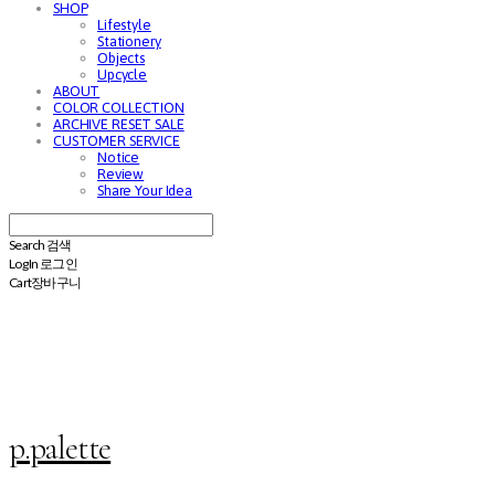
SHOP
Lifestyle
Stationery
Objects
Upcycle
ABOUT
COLOR COLLECTION
ARCHIVE RESET SALE
CUSTOMER SERVICE
Notice
Review
Share Your Idea
Search
검색
Log In
로그인
Cart
장바구니
p.palette