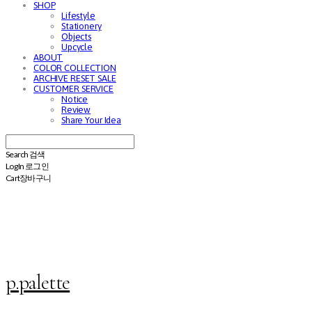
SHOP
Lifestyle
Stationery
Objects
Upcycle
ABOUT
COLOR COLLECTION
ARCHIVE RESET SALE
CUSTOMER SERVICE
Notice
Review
Share Your Idea
Search
검색
Log In
로그인
Cart
장바구니
p.palette