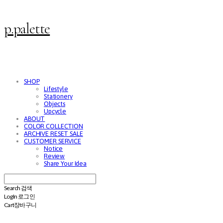
p.palette
SHOP
Lifestyle
Stationery
Objects
Upcycle
ABOUT
COLOR COLLECTION
ARCHIVE RESET SALE
CUSTOMER SERVICE
Notice
Review
Share Your Idea
Search
검색
Log In
로그인
Cart
장바구니