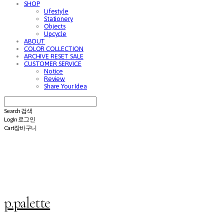
SHOP
Lifestyle
Stationery
Objects
Upcycle
ABOUT
COLOR COLLECTION
ARCHIVE RESET SALE
CUSTOMER SERVICE
Notice
Review
Share Your Idea
Search
검색
Log In
로그인
Cart
장바구니
p.palette