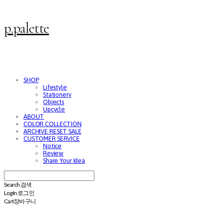
p.palette
SHOP
Lifestyle
Stationery
Objects
Upcycle
ABOUT
COLOR COLLECTION
ARCHIVE RESET SALE
CUSTOMER SERVICE
Notice
Review
Share Your Idea
Search
검색
Log In
로그인
Cart
장바구니