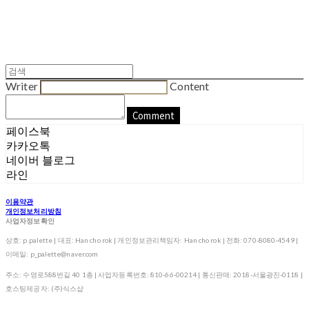
Writer
Content
Comment
페이스북
카카오톡
네이버 블로그
라인
이용약관
개인정보처리방침
사업자정보확인
상호: p.palette | 대표: Han cho rok | 개인정보관리책임자: Han cho rok | 전화: 070-8080-4549 |
이메일: p_palette@naver.com
주소: 수영로588번길 40 1층 | 사업자등록번호:
810-66-00214
| 통신판매:
2018-서울광진-0118
|
호스팅제공자: (주)식스샵