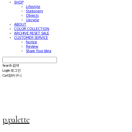
SHOP
Lifestyle
Stationery
Objects
Upcycle
ABOUT
COLOR COLLECTION
ARCHIVE RESET SALE
CUSTOMER SERVICE
Notice
Review
Share Your Idea
Search
검색
Log In
로그인
Cart
장바구니
p.palette