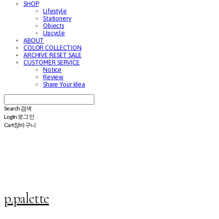
SHOP
Lifestyle
Stationery
Objects
Upcycle
ABOUT
COLOR COLLECTION
ARCHIVE RESET SALE
CUSTOMER SERVICE
Notice
Review
Share Your Idea
Search
검색
Log In
로그인
Cart
장바구니
p.palette