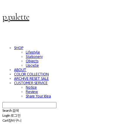
p.palette
SHOP
Lifestyle
Stationery
Objects
Upcycle
ABOUT
COLOR COLLECTION
ARCHIVE RESET SALE
CUSTOMER SERVICE
Notice
Review
Share Your Idea
Search
검색
Log In
로그인
Cart
장바구니