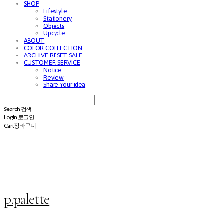
SHOP
Lifestyle
Stationery
Objects
Upcycle
ABOUT
COLOR COLLECTION
ARCHIVE RESET SALE
CUSTOMER SERVICE
Notice
Review
Share Your Idea
Search
검색
Log In
로그인
Cart
장바구니
p.palette