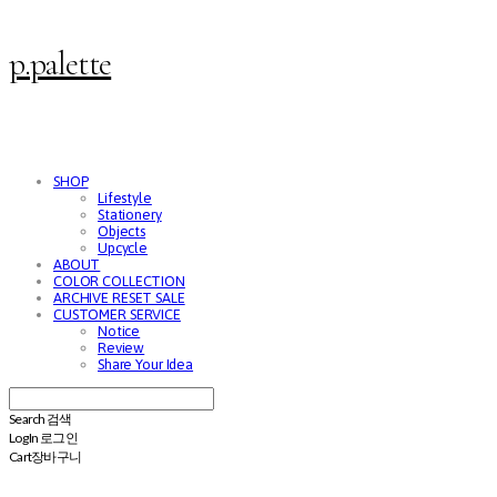
p.palette
SHOP
Lifestyle
Stationery
Objects
Upcycle
ABOUT
COLOR COLLECTION
ARCHIVE RESET SALE
CUSTOMER SERVICE
Notice
Review
Share Your Idea
Search
검색
Log In
로그인
Cart
장바구니