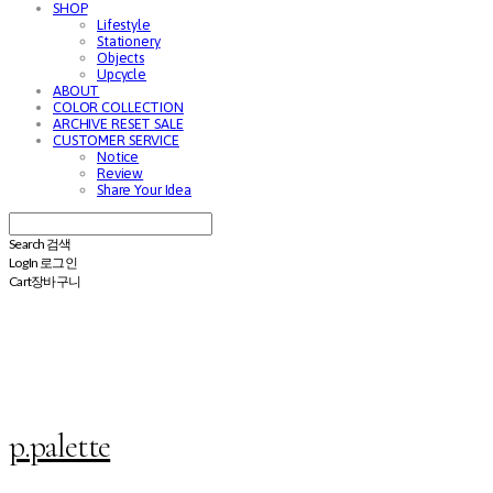
SHOP
Lifestyle
Stationery
Objects
Upcycle
ABOUT
COLOR COLLECTION
ARCHIVE RESET SALE
CUSTOMER SERVICE
Notice
Review
Share Your Idea
Search
검색
Log In
로그인
Cart
장바구니
p.palette