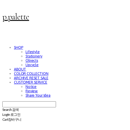
p.palette
SHOP
Lifestyle
Stationery
Objects
Upcycle
ABOUT
COLOR COLLECTION
ARCHIVE RESET SALE
CUSTOMER SERVICE
Notice
Review
Share Your Idea
Search
검색
Log In
로그인
Cart
장바구니