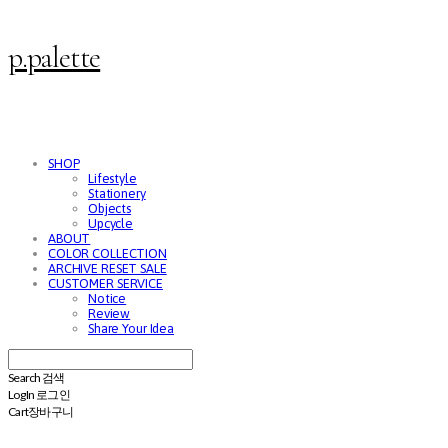
p.palette
SHOP
Lifestyle
Stationery
Objects
Upcycle
ABOUT
COLOR COLLECTION
ARCHIVE RESET SALE
CUSTOMER SERVICE
Notice
Review
Share Your Idea
Search
검색
Log In
로그인
Cart
장바구니