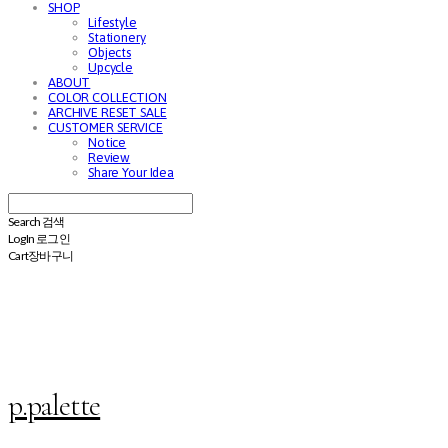
SHOP
Lifestyle
Stationery
Objects
Upcycle
ABOUT
COLOR COLLECTION
ARCHIVE RESET SALE
CUSTOMER SERVICE
Notice
Review
Share Your Idea
Search
검색
Log In
로그인
Cart
장바구니
p.palette