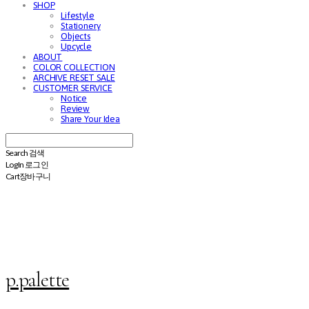
SHOP
Lifestyle
Stationery
Objects
Upcycle
ABOUT
COLOR COLLECTION
ARCHIVE RESET SALE
CUSTOMER SERVICE
Notice
Review
Share Your Idea
Search
검색
Log In
로그인
Cart
장바구니
p.palette