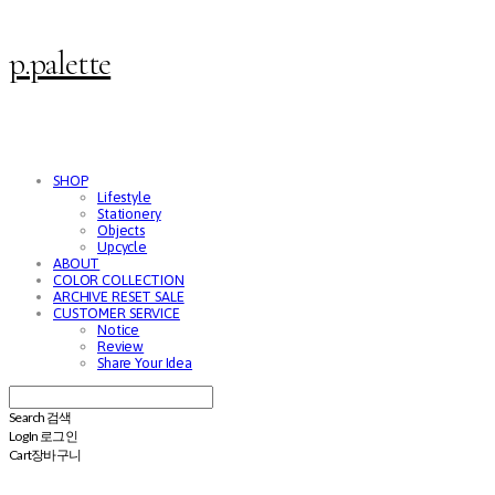
p.palette
SHOP
Lifestyle
Stationery
Objects
Upcycle
ABOUT
COLOR COLLECTION
ARCHIVE RESET SALE
CUSTOMER SERVICE
Notice
Review
Share Your Idea
Search
검색
Log In
로그인
Cart
장바구니