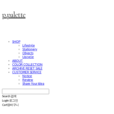
p.palette
SHOP
Lifestyle
Stationery
Objects
Upcycle
ABOUT
COLOR COLLECTION
ARCHIVE RESET SALE
CUSTOMER SERVICE
Notice
Review
Share Your Idea
Search
검색
Log In
로그인
Cart
장바구니