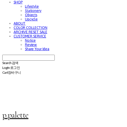
SHOP
Lifestyle
Stationery
Objects
Upcycle
ABOUT
COLOR COLLECTION
ARCHIVE RESET SALE
CUSTOMER SERVICE
Notice
Review
Share Your Idea
Search
검색
Log In
로그인
Cart
장바구니
p.palette