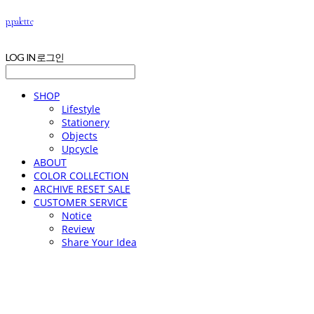
p.palette
LOG IN
로그인
SHOP
Lifestyle
Stationery
Objects
Upcycle
ABOUT
COLOR COLLECTION
ARCHIVE RESET SALE
CUSTOMER SERVICE
Notice
Review
Share Your Idea