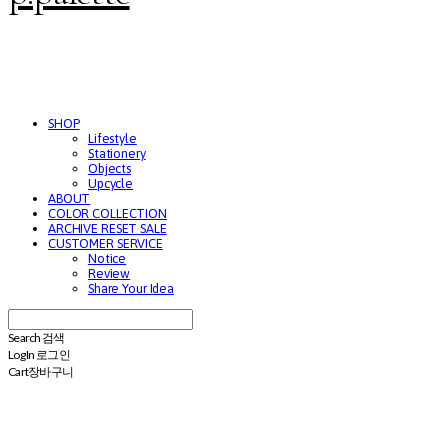
SHOP
Lifestyle
Stationery
Objects
Upcycle
ABOUT
COLOR COLLECTION
ARCHIVE RESET SALE
CUSTOMER SERVICE
Notice
Review
Share Your Idea
Search
검색
Log In
로그인
Cart
장바구니