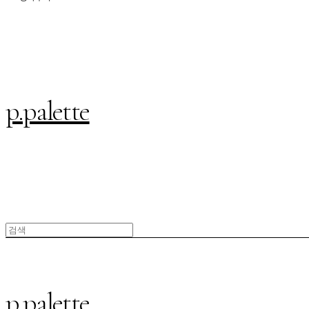
p.palette
p.palette