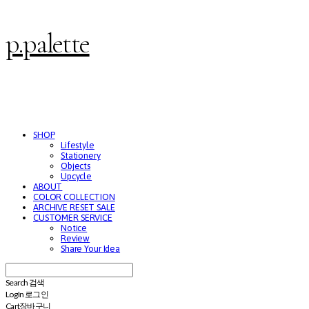
p.palette
SHOP
Lifestyle
Stationery
Objects
Upcycle
ABOUT
COLOR COLLECTION
ARCHIVE RESET SALE
CUSTOMER SERVICE
Notice
Review
Share Your Idea
Search
검색
Log In
로그인
Cart
장바구니