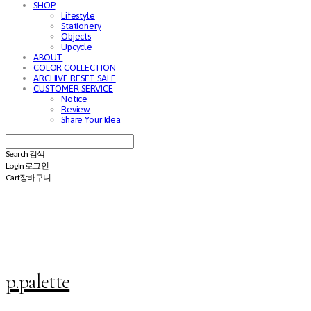
SHOP
Lifestyle
Stationery
Objects
Upcycle
ABOUT
COLOR COLLECTION
ARCHIVE RESET SALE
CUSTOMER SERVICE
Notice
Review
Share Your Idea
Search
검색
Log In
로그인
Cart
장바구니
p.palette