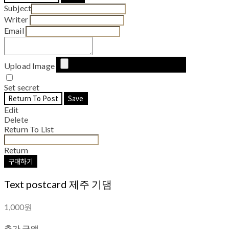
Subject
Writer
Email
Upload Image
Set secret
Return To Post
Save
Edit
Delete
Return To List
Return
구매하기
Text postcard 제주 기댐
1,000원
추가 금액