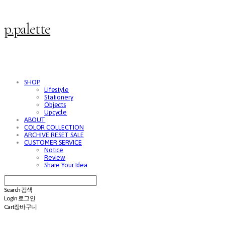
p.palette
SHOP
Lifestyle
Stationery
Objects
Upcycle
ABOUT
COLOR COLLECTION
ARCHIVE RESET SALE
CUSTOMER SERVICE
Notice
Review
Share Your Idea
Search
검색
Log In
로그인
Cart
장바구니