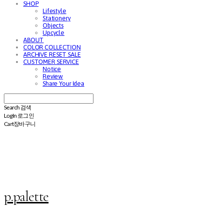
SHOP
Lifestyle
Stationery
Objects
Upcycle
ABOUT
COLOR COLLECTION
ARCHIVE RESET SALE
CUSTOMER SERVICE
Notice
Review
Share Your Idea
Search
검색
Log In
로그인
Cart
장바구니
p.palette