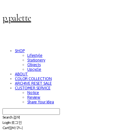
p.palette
SHOP
Lifestyle
Stationery
Objects
Upcycle
ABOUT
COLOR COLLECTION
ARCHIVE RESET SALE
CUSTOMER SERVICE
Notice
Review
Share Your Idea
Search
검색
Log In
로그인
Cart
장바구니