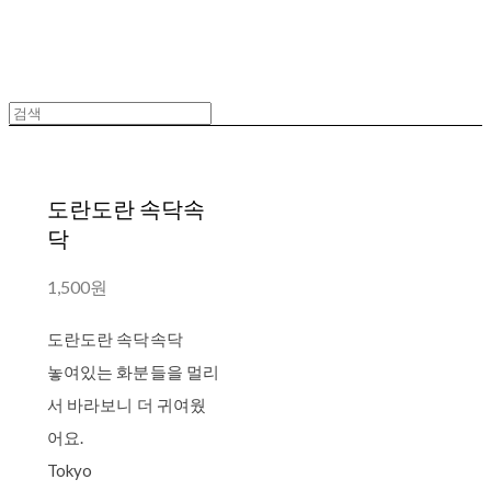
도란도란 속닥속
닥
1,500원
도란도란 속닥속닥
놓여있는 화분들을 멀리
서 바라보니 더 귀여웠
어요.
Tokyo