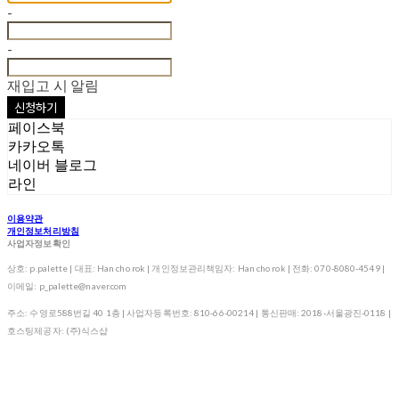
-
-
재입고 시 알림
신청하기
페이스북
카카오톡
네이버 블로그
라인
이용약관
개인정보처리방침
사업자정보확인
상호: p.palette | 대표: Han cho rok | 개인정보관리책임자: Han cho rok | 전화: 070-8080-4549 |
이메일: p_palette@naver.com
주소: 수영로588번길 40 1층 | 사업자등록번호:
810-66-00214
| 통신판매:
2018-서울광진-0118
|
호스팅제공자: (주)식스샵