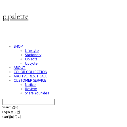
p.palette
SHOP
Lifestyle
Stationery
Objects
Upcycle
ABOUT
COLOR COLLECTION
ARCHIVE RESET SALE
CUSTOMER SERVICE
Notice
Review
Share Your Idea
Search
검색
Log In
로그인
Cart
장바구니