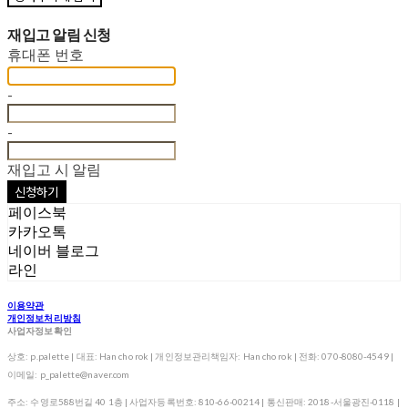
재입고 알림 신청
휴대폰 번호
-
-
재입고 시 알림
신청하기
페이스북
카카오톡
네이버 블로그
라인
이용약관
개인정보처리방침
사업자정보확인
상호: p.palette | 대표: Han cho rok | 개인정보관리책임자: Han cho rok | 전화: 070-8080-4549 |
이메일: p_palette@naver.com
주소: 수영로588번길 40 1층 | 사업자등록번호:
810-66-00214
| 통신판매:
2018-서울광진-0118
|