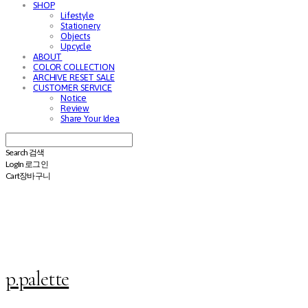
SHOP
Lifestyle
Stationery
Objects
Upcycle
ABOUT
COLOR COLLECTION
ARCHIVE RESET SALE
CUSTOMER SERVICE
Notice
Review
Share Your Idea
Search
검색
Log In
로그인
Cart
장바구니
p.palette