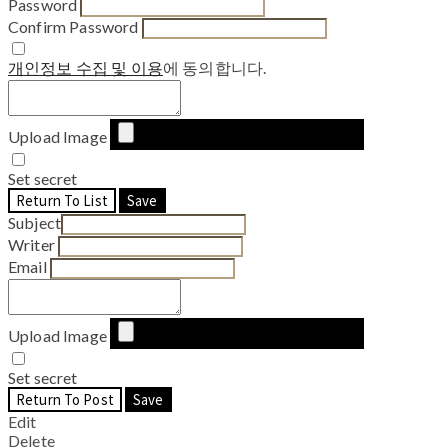
Password
Confirm Password
개인정보 수집 및 이용
에 동의합니다.
Upload Image
Set secret
Return To List
Save
Subject
Writer
Email
Upload Image
Set secret
Return To Post
Save
Edit
Delete