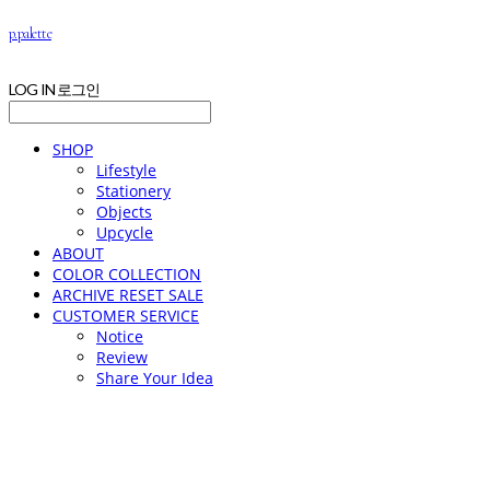
p.palette
LOG IN
로그인
SHOP
Lifestyle
Stationery
Objects
Upcycle
ABOUT
COLOR COLLECTION
ARCHIVE RESET SALE
CUSTOMER SERVICE
Notice
Review
Share Your Idea