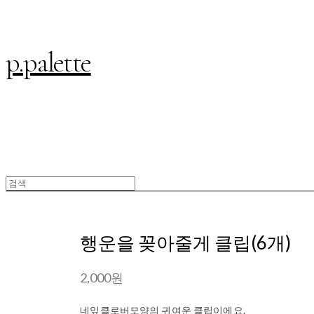
p.palette
행운을 꽂아줄게 클립(6개)
2,000원
네잎클로버모양의 귀여운 클립이에요.