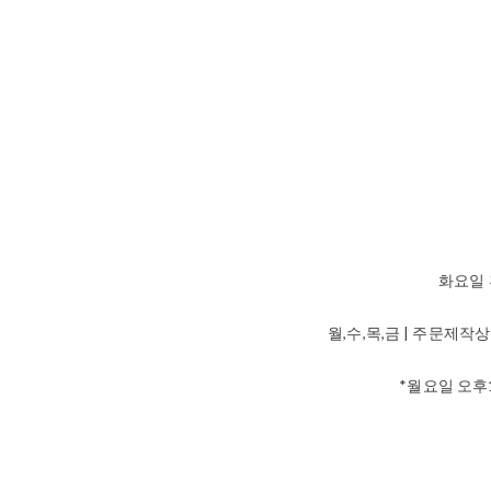
화요일 
월,수,목,금 | 주문제
*월요일 오후