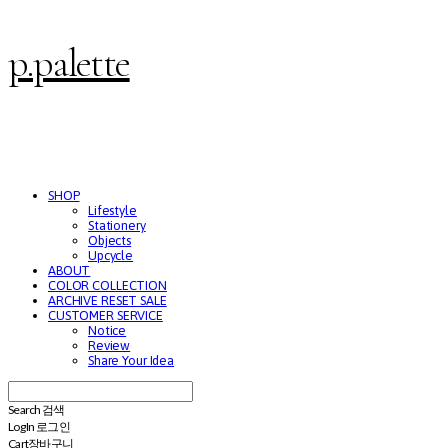
p.palette
SHOP
Lifestyle
Stationery
Objects
Upcycle
ABOUT
COLOR COLLECTION
ARCHIVE RESET SALE
CUSTOMER SERVICE
Notice
Review
Share Your Idea
Search
검색
Log In
로그인
Cart
장바구니