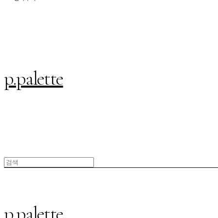
p.palette
p.palette