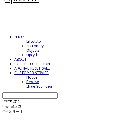
SHOP
Lifestyle
Stationery
Objects
Upcycle
ABOUT
COLOR COLLECTION
ARCHIVE RESET SALE
CUSTOMER SERVICE
Notice
Review
Share Your Idea
Search
검색
Log In
로그인
Cart
장바구니