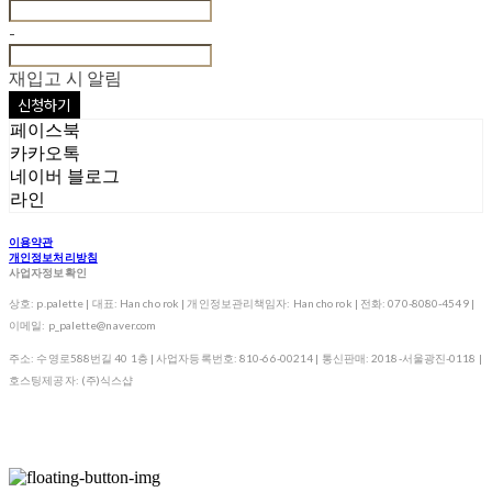
-
재입고 시 알림
신청하기
페이스북
카카오톡
네이버 블로그
라인
이용약관
개인정보처리방침
사업자정보확인
상호: p.palette | 대표: Han cho rok | 개인정보관리책임자: Han cho rok | 전화: 070-8080-4549 |
이메일: p_palette@naver.com
주소: 수영로588번길 40 1층 | 사업자등록번호:
810-66-00214
| 통신판매:
2018-서울광진-0118
|
호스팅제공자: (주)식스샵