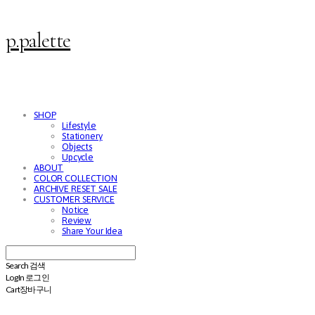
p.palette
SHOP
Lifestyle
Stationery
Objects
Upcycle
ABOUT
COLOR COLLECTION
ARCHIVE RESET SALE
CUSTOMER SERVICE
Notice
Review
Share Your Idea
Search
검색
Log In
로그인
Cart
장바구니