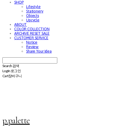
SHOP
Lifestyle
Stationery
Objects
Upcycle
ABOUT
COLOR COLLECTION
ARCHIVE RESET SALE
CUSTOMER SERVICE
Notice
Review
Share Your Idea
Search
검색
Log In
로그인
Cart
장바구니
p.palette