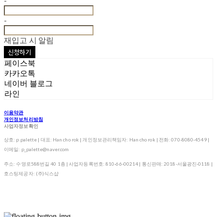
-
-
재입고 시 알림
신청하기
페이스북
카카오톡
네이버 블로그
라인
이용약관
개인정보처리방침
사업자정보확인
상호: p.palette | 대표: Han cho rok | 개인정보관리책임자: Han cho rok | 전화: 070-8080-4549 |
이메일: p_palette@naver.com
주소: 수영로588번길 40 1층 | 사업자등록번호:
810-66-00214
| 통신판매:
2018-서울광진-0118
|
호스팅제공자: (주)식스샵