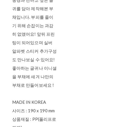
풍경과 전하고 싶은 글
귀를 담아 제작해본 부
채입니다. 부피를 줄이
기 위해 손잡이는 과감
히 없앴어요! 앞뒤 프린
팅이 되어있으며 실버
알파벳 스티커 추가구성
도 만나보실 수 있어요!
좋아하는 글귀나 이니셜
을 부채에 새겨 나만의
부채로 만들어보세요 !
MADE IN KOREA
사이즈 : 190 x 190 mm
상품재질 : PP(폴리프로