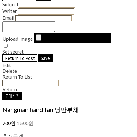
Subject
Writer
Email
Upload Image
Set secret
Return To Post
Save
Edit
Delete
Return To List
Return
구매하기
Nangman hand fan 낭만부채
700원
1,500원
추가 금액