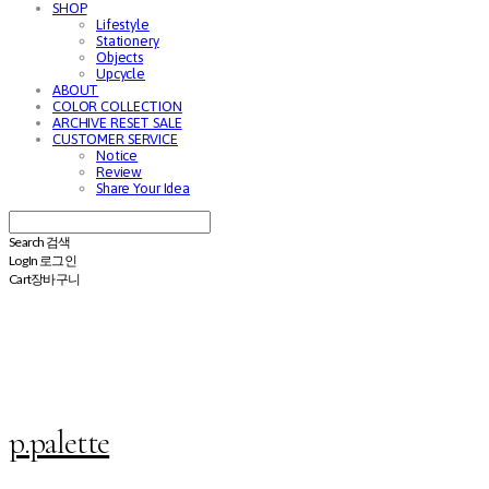
SHOP
Lifestyle
Stationery
Objects
Upcycle
ABOUT
COLOR COLLECTION
ARCHIVE RESET SALE
CUSTOMER SERVICE
Notice
Review
Share Your Idea
Search
검색
Log In
로그인
Cart
장바구니
p.palette