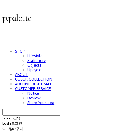
p.palette
SHOP
Lifestyle
Stationery
Objects
Upcycle
ABOUT
COLOR COLLECTION
ARCHIVE RESET SALE
CUSTOMER SERVICE
Notice
Review
Share Your Idea
Search
검색
Log In
로그인
Cart
장바구니