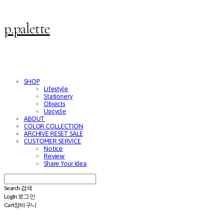
p.palette
SHOP
Lifestyle
Stationery
Objects
Upcycle
ABOUT
COLOR COLLECTION
ARCHIVE RESET SALE
CUSTOMER SERVICE
Notice
Review
Share Your Idea
Search
검색
Log In
로그인
Cart
장바구니