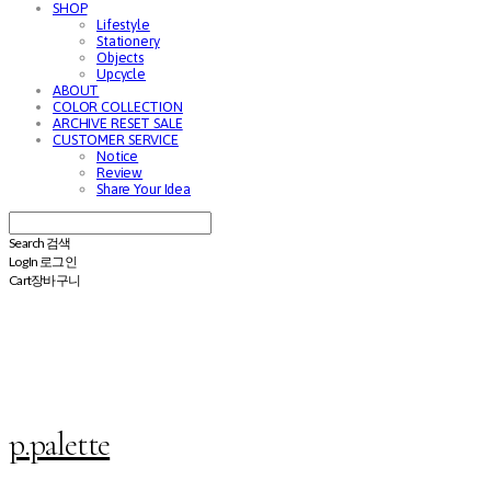
SHOP
Lifestyle
Stationery
Objects
Upcycle
ABOUT
COLOR COLLECTION
ARCHIVE RESET SALE
CUSTOMER SERVICE
Notice
Review
Share Your Idea
Search
검색
Log In
로그인
Cart
장바구니
p.palette