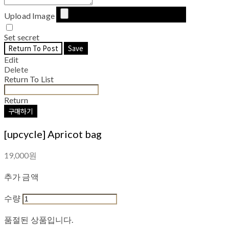
Upload Image
Set secret
Return To Post
Save
Edit
Delete
Return To List
Return
구매하기
[upcycle] Apricot bag
19,000원
추가 금액
수량
품절된 상품입니다.