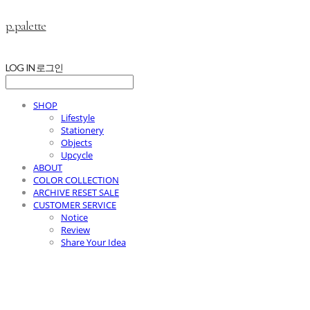
p.palette
LOG IN
로그인
SHOP
Lifestyle
Stationery
Objects
Upcycle
ABOUT
COLOR COLLECTION
ARCHIVE RESET SALE
CUSTOMER SERVICE
Notice
Review
Share Your Idea