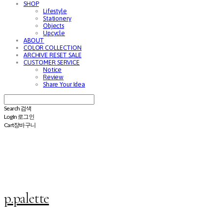
SHOP
Lifestyle
Stationery
Objects
Upcycle
ABOUT
COLOR COLLECTION
ARCHIVE RESET SALE
CUSTOMER SERVICE
Notice
Review
Share Your Idea
Search
검색
Log In
로그인
Cart
장바구니
p.palette