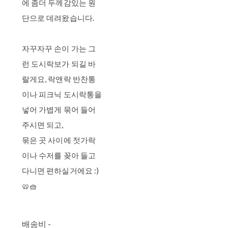
에 좀더 두께감있는 원
단으로 데려왔습니다.
자꾸자꾸 손이 가는 그
런 도시락보가 되길 바
랄게요, 락앤락 반찬통
이나 피크닉 도시락통을
넣어 가볍게 묶어 들어
주시면 되고,
묶은 곳 사이에 젓가락
이나 수저를 꽂아 들고
다니면 편하실거에요 :)
🥨🧺
배송비
-