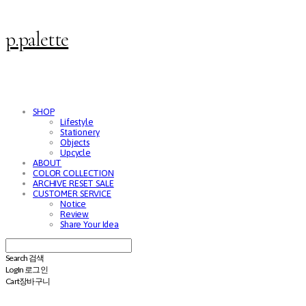
p.palette
SHOP
Lifestyle
Stationery
Objects
Upcycle
ABOUT
COLOR COLLECTION
ARCHIVE RESET SALE
CUSTOMER SERVICE
Notice
Review
Share Your Idea
Search
검색
Log In
로그인
Cart
장바구니