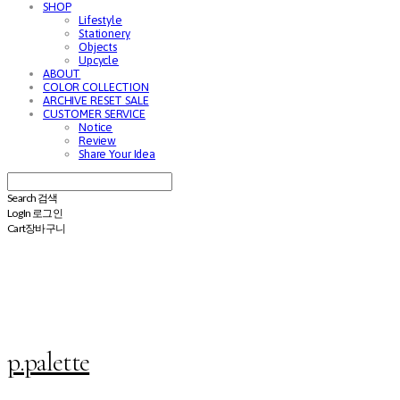
SHOP
Lifestyle
Stationery
Objects
Upcycle
ABOUT
COLOR COLLECTION
ARCHIVE RESET SALE
CUSTOMER SERVICE
Notice
Review
Share Your Idea
Search
검색
Log In
로그인
Cart
장바구니
p.palette