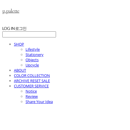
p.palette
LOG IN
로그인
SHOP
Lifestyle
Stationery
Objects
Upcycle
ABOUT
COLOR COLLECTION
ARCHIVE RESET SALE
CUSTOMER SERVICE
Notice
Review
Share Your Idea