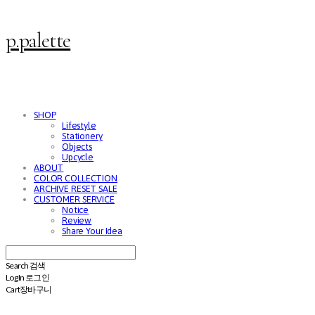
p.palette
SHOP
Lifestyle
Stationery
Objects
Upcycle
ABOUT
COLOR COLLECTION
ARCHIVE RESET SALE
CUSTOMER SERVICE
Notice
Review
Share Your Idea
Search
검색
Log In
로그인
Cart
장바구니