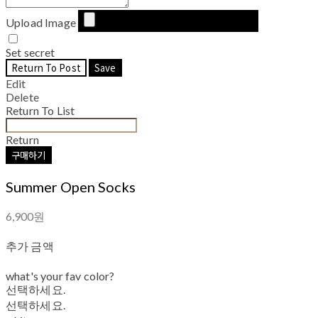
Upload Image
Set secret
Return To Post
Save
Edit
Delete
Return To List
Return
구매하기
Summer Open Socks
6,900원
추가 금액
what's your fav color?
선택하세요.
선택하세요.