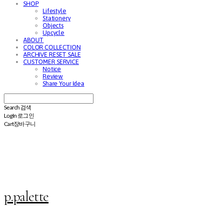
SHOP
Lifestyle
Stationery
Objects
Upcycle
ABOUT
COLOR COLLECTION
ARCHIVE RESET SALE
CUSTOMER SERVICE
Notice
Review
Share Your Idea
Search
검색
Log In
로그인
Cart
장바구니
p.palette