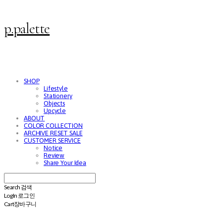
p.palette
SHOP
Lifestyle
Stationery
Objects
Upcycle
ABOUT
COLOR COLLECTION
ARCHIVE RESET SALE
CUSTOMER SERVICE
Notice
Review
Share Your Idea
Search
검색
Log In
로그인
Cart
장바구니