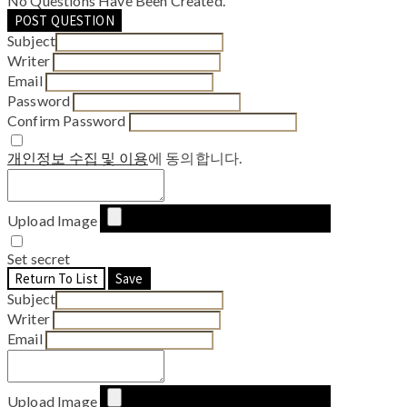
No Questions Have Been Created.
POST QUESTION
Subject
Writer
Email
Password
Confirm Password
개인정보 수집 및 이용
에 동의합니다.
Upload Image
Set secret
Return To List
Save
Subject
Writer
Email
Upload Image