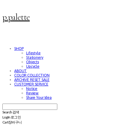
p.palette
SHOP
Lifestyle
Stationery
Objects
Upcycle
ABOUT
COLOR COLLECTION
ARCHIVE RESET SALE
CUSTOMER SERVICE
Notice
Review
Share Your Idea
Search
검색
Log In
로그인
Cart
장바구니