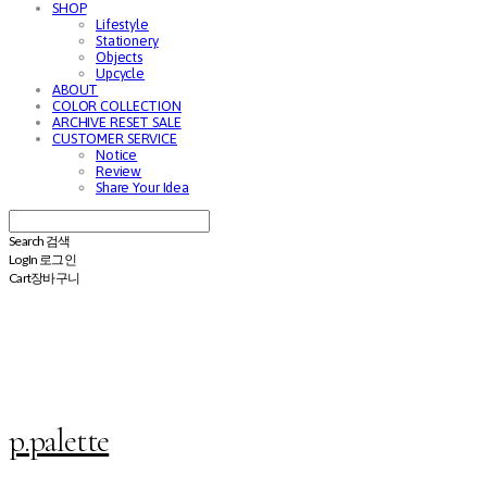
SHOP
Lifestyle
Stationery
Objects
Upcycle
ABOUT
COLOR COLLECTION
ARCHIVE RESET SALE
CUSTOMER SERVICE
Notice
Review
Share Your Idea
Search
검색
Log In
로그인
Cart
장바구니
p.palette