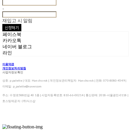
-
재입고 시 알림
신청하기
페이스북
카카오톡
네이버 블로그
라인
이용약관
개인정보처리방침
사업자정보확인
상호: p.palette | 대표: Han cho rok | 개인정보관리책임자: Han cho rok | 전화: 070-8080-4549 |
이메일: p_palette@naver.com
주소: 수영로588번길 40 1층 | 사업자등록번호:
810-66-00214
| 통신판매:
2018-서울광진-0118
|
호스팅제공자: (주)식스샵