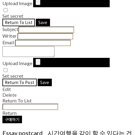
Upload Image
Set secret
Return To List
Save
Subject
Writer
Email
Upload Image
Set secret
Return To Post
Save
Edit
Delete
Return To List
Return
구매하기
Essay postcard _ 시간여행을 같이 할 수 있다는 건