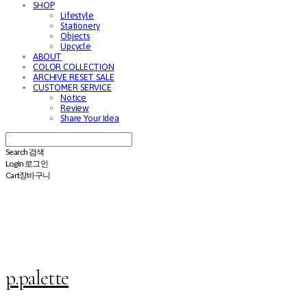
SHOP
Lifestyle
Stationery
Objects
Upcycle
ABOUT
COLOR COLLECTION
ARCHIVE RESET SALE
CUSTOMER SERVICE
Notice
Review
Share Your Idea
Search
검색
Log In
로그인
Cart
장바구니
p.palette