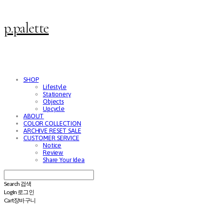
p.palette
SHOP
Lifestyle
Stationery
Objects
Upcycle
ABOUT
COLOR COLLECTION
ARCHIVE RESET SALE
CUSTOMER SERVICE
Notice
Review
Share Your Idea
Search
검색
Log In
로그인
Cart
장바구니