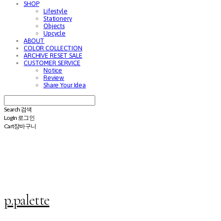
SHOP
Lifestyle
Stationery
Objects
Upcycle
ABOUT
COLOR COLLECTION
ARCHIVE RESET SALE
CUSTOMER SERVICE
Notice
Review
Share Your Idea
Search
검색
Log In
로그인
Cart
장바구니
p.palette