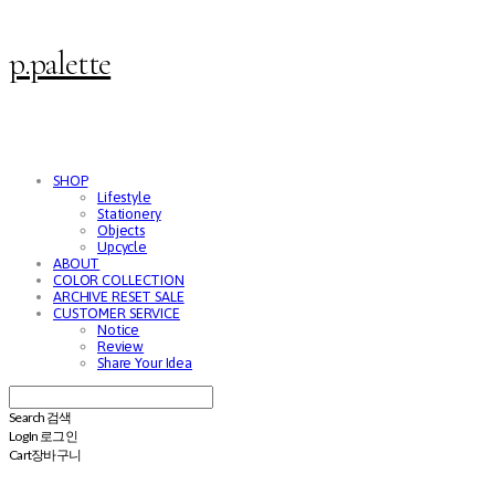
p.palette
SHOP
Lifestyle
Stationery
Objects
Upcycle
ABOUT
COLOR COLLECTION
ARCHIVE RESET SALE
CUSTOMER SERVICE
Notice
Review
Share Your Idea
Search
검색
Log In
로그인
Cart
장바구니